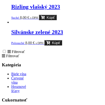
Rizling vlašský 2023
8,00
€
Kúpiť
Suché
s DPH
Silvánske zelené 2023
8,00
€
Kúpiť
Polosuché
s DPH
Filtrovať
Filtrovať
Kategória
Biele vína
Červené
vína
Hroznové
šťavy
Cukornatosť