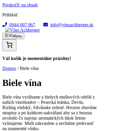
Preskočiť na obsah
Prihlásiť
0944 007 967
info@vinoachberger.sk
Menu
Váš košík je momentálne prázdny!
Domov
/ Biele vína
Biele vína
Biele vína vyrábame z bielych muštových odrôd z
našich vinohradov – Pesecká leánka, Devín,
Rizling vlašský, Silvánske zelené. Hrozno zbavíme
strapiny a po krátkom nakvášaní aby sa z hrozna
uvolnilo čo najviac aromatických látok šetrne
vylisujeme. Mušt zakvasíme a necháme prekvasiť
na znamenité vínko.