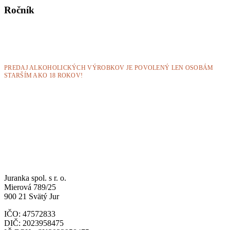
Ročník
PREDAJ ALKOHOLICKÝCH VÝROBKOV JE POVOLENÝ LEN OSOBÁM
STARŠÍM AKO 18 ROKOV!
Juranka spol. s r. o.
Mierová 789/25
900 21 Svätý Jur
IČO: 47572833
DIČ: 2023958475