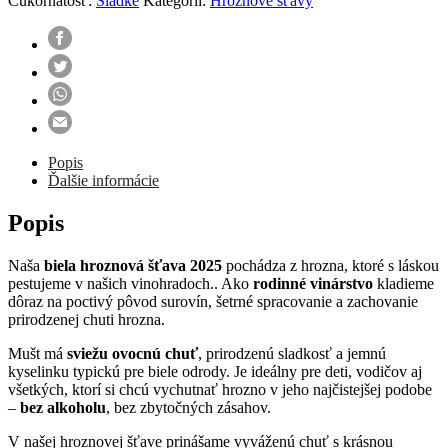
Cukornatosť:
Sladké
Kategórií:
Hroznové šťavy
šťava
2025
Popis
Ďalšie informácie
Popis
Naša
biela hroznová šťava 2025
pochádza z hrozna, ktoré s láskou
pestujeme v našich vinohradoch.. Ako
rodinné vinárstvo
kladieme
dôraz na poctivý pôvod surovín, šetrné spracovanie a zachovanie
prirodzenej chuti hrozna.
Mušt má
sviežu ovocnú chuť
, prirodzenú sladkosť a jemnú
kyselinku typickú pre biele odrody. Je ideálny pre deti, vodičov aj
všetkých, ktorí si chcú vychutnať hrozno v jeho najčistejšej podobe
–
bez alkoholu
, bez zbytočných zásahov.
V našej hroznovej šťave prinášame vyváženú chuť s krásnou