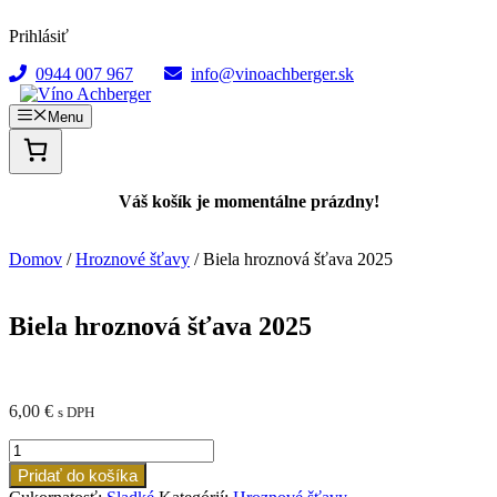
Preskočiť
Prihlásiť
na
obsah
0944 007 967
info@vinoachberger.sk
Menu
Váš košík je momentálne prázdny!
Domov
/
Hroznové šťavy
/ Biela hroznová šťava 2025
Biela hroznová šťava 2025
6,00
€
s DPH
množstvo
Biela
Pridať do košíka
hroznová