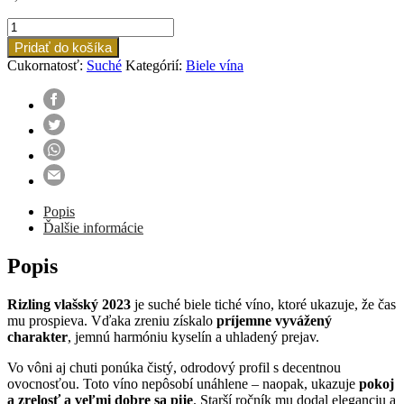
množstvo
Rizling
Pridať do košíka
vlašský
Cukornatosť:
Suché
Kategórií:
Biele vína
2023
Popis
Ďalšie informácie
Popis
Rizling vlašský 2023
je suché biele tiché víno, ktoré ukazuje, že čas
mu prospieva. Vďaka zreniu získalo
príjemne vyvážený
charakter
, jemnú harmóniu kyselín a uhladený prejav.
Vo vôni aj chuti ponúka čistý, odrodový profil s decentnou
ovocnosťou. Toto víno nepôsobí unáhlene – naopak, ukazuje
pokoj
a zrelosť a veľmi dobre sa pije
. Starší ročník mu dodal eleganciu a