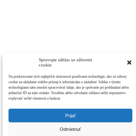
Spravujte súhlas so súbormi
cookie
Na poskytovanie tých najlepších skúseností používame technológie, ako sú súbory
cookie na ukladanie a/alebo prístup k informáciám o zariadení. Súhlas s týmito
technológiami nám umožní spracovávať údaje, ako je správanie pri prehliadaní alebo
jedinečné ID na tejto stránke. Nesúhlas alebo odvolanie súhlasu môže nepriaznivo
ovplyvniť určité vlastnosti a funkcie.
Prijať
Odmietnuť