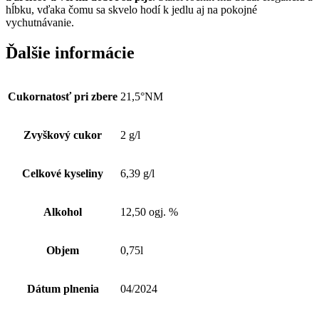
hĺbku, vďaka čomu sa skvelo hodí k jedlu aj na pokojné
vychutnávanie.
Ďalšie informácie
Cukornatosť pri zbere
21,5°NM
Zvyškový cukor
2 g/l
Celkové kyseliny
6,39 g/l
Alkohol
12,50 ogj. %
Objem
0,75l
Dátum plnenia
04/2024