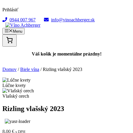
Preskočiť
Prihlásiť
na
obsah
0944 007 967
info@vinoachberger.sk
Menu
Váš košík je momentálne prázdny!
Domov
/
Biele vína
/ Rizling vlašský 2023
Lúčne kvety
Vlašský orech
Rizling vlašský 2023
8,00
€
s DPH